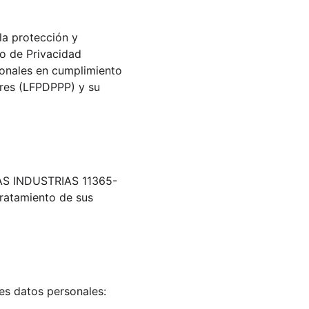
a protección y 
so de Privacidad 
onales en cumplimiento 
ares (LFPDPPP) y su 
 LAS INDUSTRIAS 11365-
atamiento de sus 
tes datos personales: