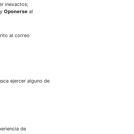
er inexactos; 
y 
Oponerse
 al 
ito al correo 
usca ejercer alguno de 
periencia de 