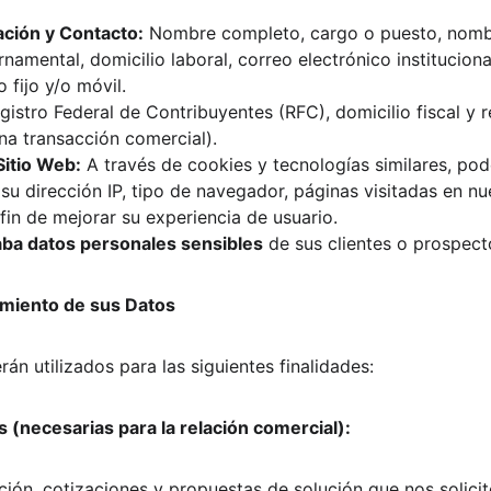
ación y Contacto:
 Nombre completo, cargo o puesto, nomb
amental, domicilio laboral, correo electrónico institucional
 fijo y/o móvil.
gistro Federal de Contribuyentes (RFC), domicilio fiscal y r
na transacción comercial).
Sitio Web:
 A través de cookies y tecnologías similares, po
u dirección IP, tipo de navegador, páginas visitadas en nue
l fin de mejorar su experiencia de usuario.
aba datos personales sensibles
 de sus clientes o prospect
atamiento de sus Datos
án utilizados para las siguientes finalidades:
s (necesarias para la relación comercial):
ción, cotizaciones y propuestas de solución que nos solicit