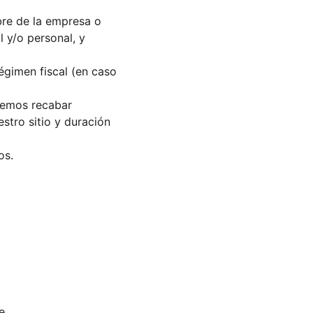
re de la empresa o 
 y/o personal, y 
égimen fiscal (en caso 
demos recabar 
stro sitio y duración 
os.
e.